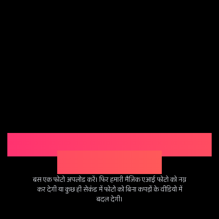
अनड्रेस वीडियो और फोटो बनाने के लिए
मुफ्त एआई नग्नकर्ता
बस एक फोटो अपलोड करें। फिर हमारी मैजिक एआई फोटो को नग्न
कर देगी या कुछ ही सेकंड में फोटो को बिना कपड़ों के वीडियो में
बदल देगी।